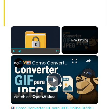
×
Now Playing
×
Play
Unmute
Fullscreen
Como Converter GIF para JPEG Online Grátis | Sem Necessidade de Instalar Software
Play
Watch on
Video
Como Converter GIF para JPEG Online Grátis |