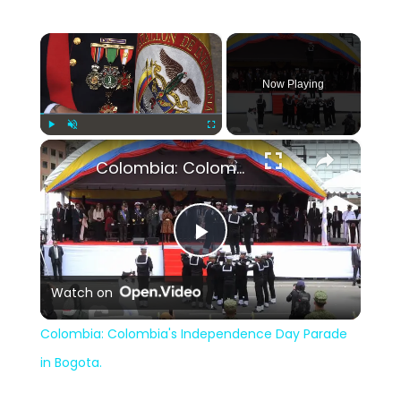
×
Now Playing
×
Play
Unmute
Fullscreen
Colombia: Colombia's Independence Day Parade in Bogota.
Play
Watch on
Video
Colombia: Colombia's Independence Day Parade
in Bogota.