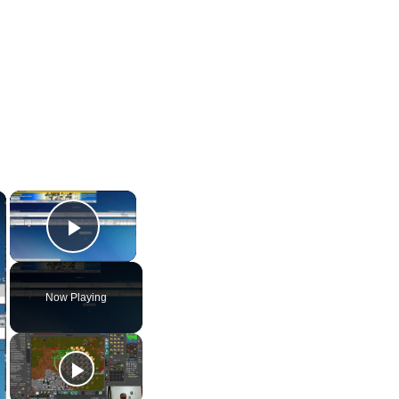
×
×
Play Video
Now Playing