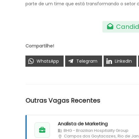
parte de um time que está transformando o setor d
Candid
Compartilhe!
WhatsApp
Telegram
LinkedIn
Outras Vagas Recentes
Analista de Marketing
BHG - Brazilian Hospitality Group
Campos dos Goytacazes, Rio de Jan