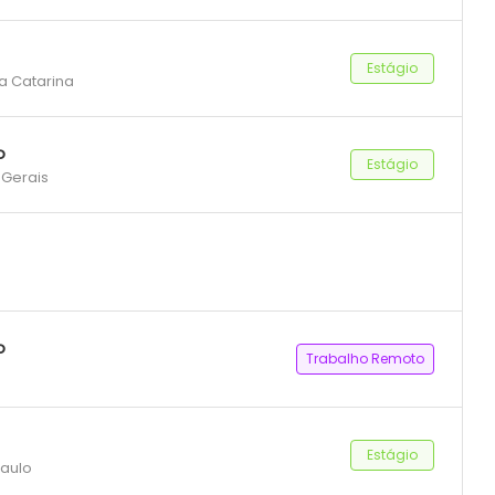
Estágio
ta Catarina
o
Estágio
 Gerais
o
Trabalho Remoto
Estágio
Paulo