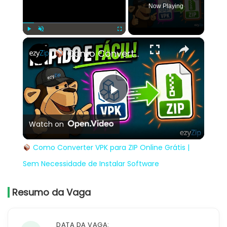
Now Playing
×
Play
Unmute
Fullscreen
Como Converter VPK para ZIP Online Grátis | Sem Necessidade de Instalar Software
Play
Watch on
Video
Como Converter VPK para ZIP Online Grátis |
Sem Necessidade de Instalar Software
Resumo da Vaga
DATA DA VAGA: