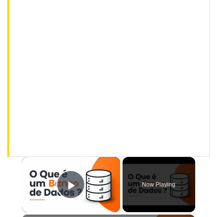
×
Now Playing
Play Video