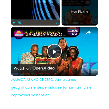
Now Playing
×
Play
Unmute
Fullscreen
JAMAICA ABAIXO DE ZERO: Jamaicanos geograficamente perdidos se tornam um time improvável de bobsled!
Play
Watch on
Video
JAMAICA ABAIXO DE ZERO: Jamaicanos
geograficamente perdidos se tornam um time
improvável de bobsled!