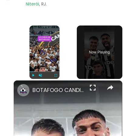
Niterói
, RJ.
×
Now Playing
×
Play
Unmute
Fullscreen
BOTAFOGO CANDIDATO AL DESCENSO