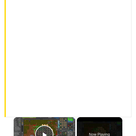
×
Now Playing