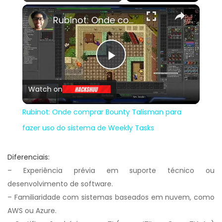
×
Play
Unmute
Fullscreen
Rubinot: Onde comprar Bounty Talisman para fazer uso do sistema de Weekly Tasks
Play
Watch on
Video
Rubinot: Onde comprar Bounty Talisman para
fazer uso do sistema de Weekly Tasks
Diferenciais:
– Experiência prévia em suporte técnico ou
desenvolvimento de software.
– Familiaridade com sistemas baseados em nuvem, como
AWS ou Azure.