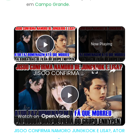
em
Campo Grande
.
×
Now Playing
Play Video
×
JISOO CONFIRMA NAMORO JUNGKOOK E LISA?, ATOR FAZ HOMENAGEM A FÃ QUE MORREU, PAI ROUBA BIAS DE FILHA
Play
Watch on
Video
JISOO CONFIRMA NAMORO JUNGKOOK E LISA?, ATOR