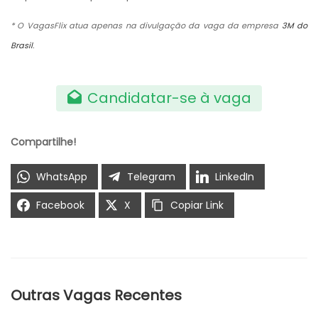
* O VagasFlix atua apenas na divulgação da vaga da empresa
3M do
Brasil
.
Candidatar-se à vaga
Compartilhe!
WhatsApp
Telegram
LinkedIn
Facebook
X
Copiar Link
Outras Vagas Recentes