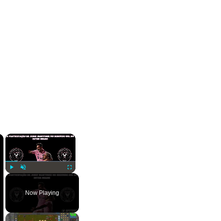
×
×
Play
Unmute
Fullscreen
Now Playing