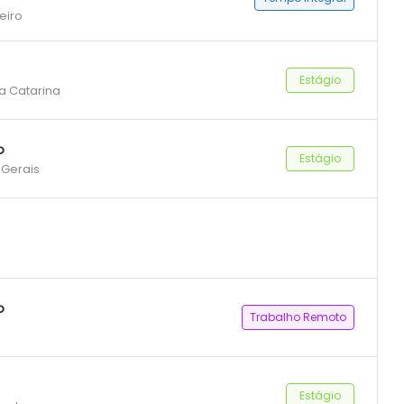
eiro
Estágio
ta Catarina
o
Estágio
 Gerais
o
Trabalho Remoto
Estágio