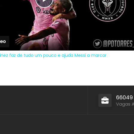
Play
Video
tinez faz de tudo um pouco e ajuda Messi a marcar
66049
Vagas 