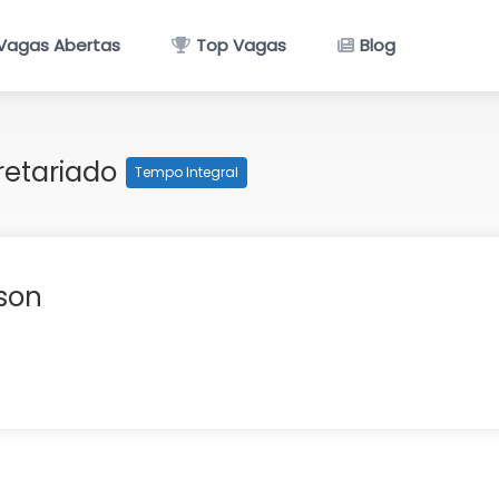
Vagas Abertas
Top Vagas
Blog
retariado
Tempo Integral
son