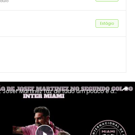
Paulo
Estágio
Inter Miami: Josef Martinez faz de tudo um pouco e ajuda Messi a marcar