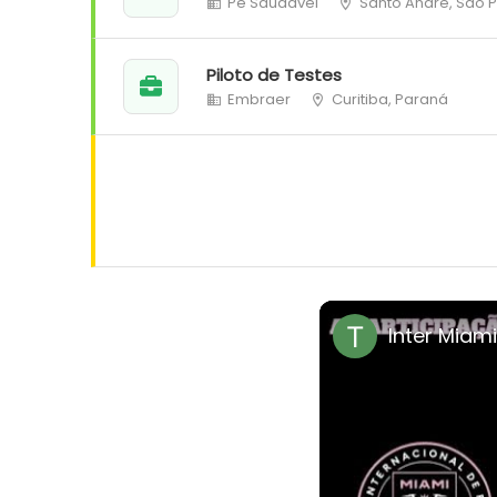
Pé Saudável
Santo André, São 
Piloto de Testes
Embraer
Curitiba, Paraná