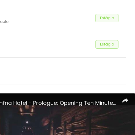
Estágio
Paulo
Estágio
Fobia St. Dinfna Hotel - Prologue: Opening Ten Minutes Gameplay and Cutscenes | Find Keys Hide Diary